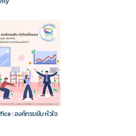
ity"
ice : องค์กรขยับ หัวใจ