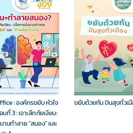
รวม
ขยับด้วยกัน ปันสุขทั่วเม
fice : องค์กรขยับ หัวใจ
นที่ 3 : เจาะลึกภัยเงียบ:
ั่งนานทำลาย “สมอง” และ