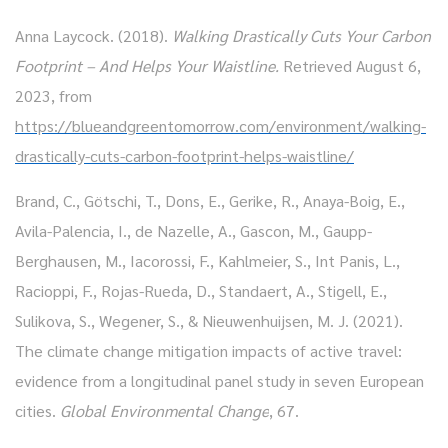
Anna Laycock. (2018).
Walking Drastically Cuts Your Carbon
Footprint – And Helps Your Waistline.
Retrieved August 6,
2023, from
https://blueandgreentomorrow.com/environment/walking-
drastically-cuts-carbon-footprint-helps-waistline/
Brand, C., Götschi, T., Dons, E., Gerike, R., Anaya-Boig, E.,
Avila-Palencia, I., de Nazelle, A., Gascon, M., Gaupp-
Berghausen, M., Iacorossi, F., Kahlmeier, S., Int Panis, L.,
Racioppi, F., Rojas-Rueda, D., Standaert, A., Stigell, E.,
Sulikova, S., Wegener, S., & Nieuwenhuijsen, M. J. (2021).
The climate change mitigation impacts of active travel:
evidence from a longitudinal panel study in seven European
cities.
Global Environmental Change
, 67.