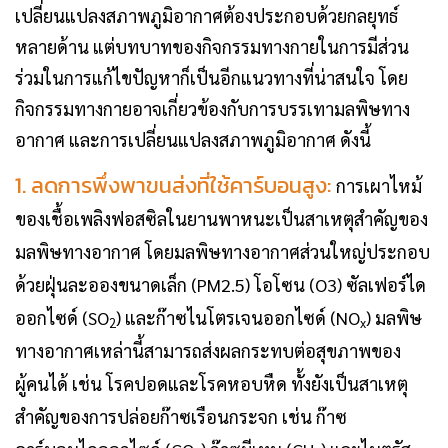
เปลี่ยนแปลงสภาพภูมิอากาศต้องประกอบด้วยกลยุทธ์
หลายด้าน แต่บทบาทของกิจกรรมทางกายในการมีส่วน
ร่วมในการแก้ไขปัญหาก็เป็นอีกแนวทางที่น่าสนใจ โดย
กิจกรรมทางกายอาจเกี่ยวข้องกับการบรรเทามลพิษทาง
อากาศ และการเปลี่ยนแปลงสภาพภูมิอากาศ ดังนี้
1.
ลดการพึ่งพาขนส่งที่ใช้คาร์บอนสูง:
การเผาไหม้
ของเชื้อเพลิงฟอสซิลในยานพาหนะเป็นสาเหตุสำคัญของ
มลพิษทางอากาศ โดยมลพิษทางอากาศส่วนใหญ่ประกอบ
ด้วยฝุ่นละอองขนาดเล็ก (PM2.5) โอโซน (O3) ซัลเฟอร์ได
ออกไซด์ (SO
) และก๊าซไนโตรเจนออกไซด์ (NO
) มลพิษ
2
x
ทางอากาศเหล่านี้สามารถส่งผลกระทบต่อสุขภาพของ
ผู้คนได้ เช่น โรคปอดและโรคหอบหืด ทั้งยังเป็นสาเหตุ
สำคัญของการปล่อยก๊าซเรือนกระจก เช่น ก๊าซ