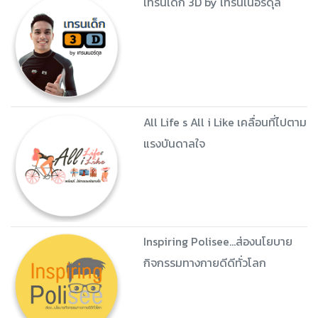
เทรนเด็ก 3D by เทรนเนอร์ดุล
All Life s All i Like เคลื่อนที่ไปตาม
แรงบันดาลใจ
Inspiring Polisee...ส่องนโยบาย
กิจกรรมทางกายดีดีทั่วโลก