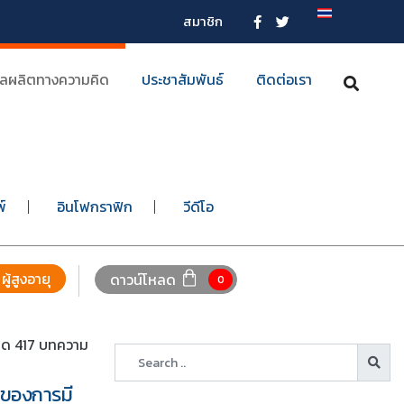
สมาชิก
ลผลิตทางความคิด
ประชาสัมพันธ์
ติดต่อเรา
พ์
อินโฟกราฟิก
วีดีโอ
ผู้สูงอายุ
ดาวน์โหลด
0
หมด 417 บทความ
์ของการมี