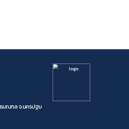
ุทธมณฑล จ.นครปฐม