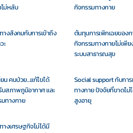
ไม่หลับ
กิจกรรมทางกาย
างสังคมกับการเข้าถึง
ต้นทุนการเพิกเฉยของก
าวะ
กิจกรรมทางกายไม่เพีย
ระบบสาธารณสุข
่ยน คนป่วย…แก้ไขได้
Social support กับการ
รวม
รับสภาพภูมิอากาศ และ
ทางกาย ปัจจัยที่ขาดไม่
รรมทางกาย
สูงอายุ
ทางเศรษฐกิจไม่ได้มี