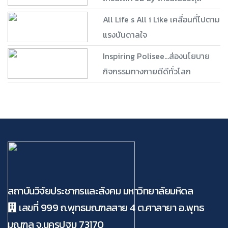
All Life s All i Like เคลื่อนที่ไปตาม
แรงบันดาลใจ
Inspiring Polisee...ส่องนโยบาย
กิจกรรมทางกายดีดีทั่วโลก
สถาบันวิจัยประชากรและสังคม มหาวิทยาลัยมหิดล
เลขที่ 999 ถ.พุทธมณฑลสาย 4 ต.ศาลายา อ.พุทธ
มณฑล จ.นครปฐม 73170