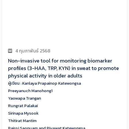
4 กุมภาพันธ์ 2568
Non-invasive tool for monitoring biomarker
profiles (3-HAA, TRP, KYN) in sweat to promote
physical activity in older adults
ผู้เขียน : Kanlaya Prapainop Katewongsa
Preeyanuch Manohong1
Yaowapa Trangan
Rungrat Palakai
Sirinapa Mysook
Thitirat Mantim
Pairoj Saonuam and Piyawat Katewongsa