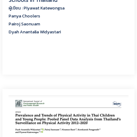
ผู้เขียน : Piyawat Katewongsa
Panya Choolers
Pairoj Saonuam
Dyah Anantalia Widyastari