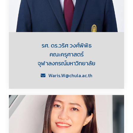
รศ. ดร.วริศ วงศ์พิพิธ
คณะครุศาสตร์
จุฬาลงกรณ์มหาวิทยาลัย
Waris.W@chula.ac.th