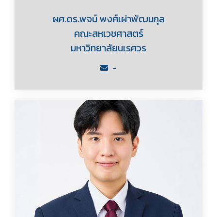
ผศ.ดร.พจน์ พงศ์เผ่าพัฒนกุล
คณะสหเวชศาสตร์
มหาวิทยาลัยนเรศวร
-