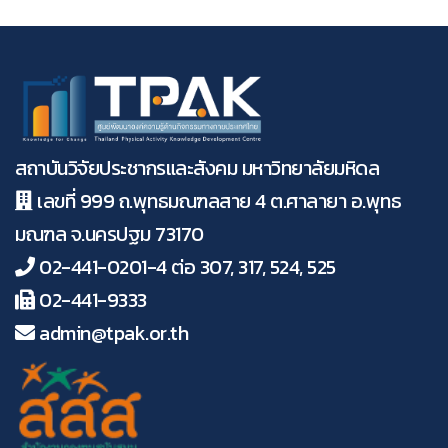
สถาบันวิจัยประชากรและสังคม มหาวิทยาลัยมหิดล
เลขที่ 999 ถ.พุทธมณฑลสาย 4 ต.ศาลายา อ.พุทธ
มณฑล จ.นครปฐม 73170
02-441-0201-4 ต่อ 307, 317, 524, 525
02-441-9333
admin@tpak.or.th