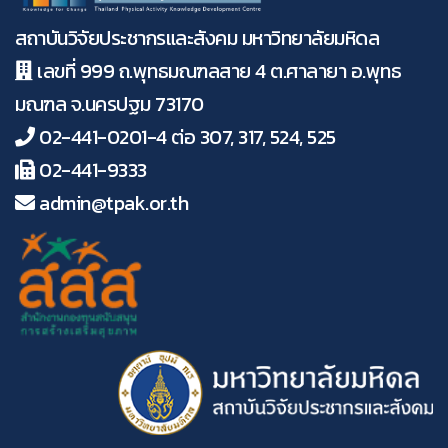
สถาบันวิจัยประชากรและสังคม มหาวิทยาลัยมหิดล
เลขที่ 999 ถ.พุทธมณฑลสาย 4 ต.ศาลายา อ.พุทธ
มณฑล จ.นครปฐม 73170
02-441-0201-4 ต่อ 307, 317, 524, 525
02-441-9333
admin@tpak.or.th