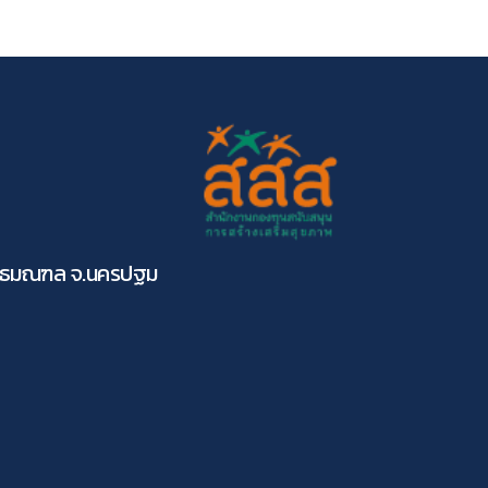
ุทธมณฑล จ.นครปฐม