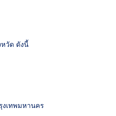
วัด ดังนี้
กรุงเทพมหานคร