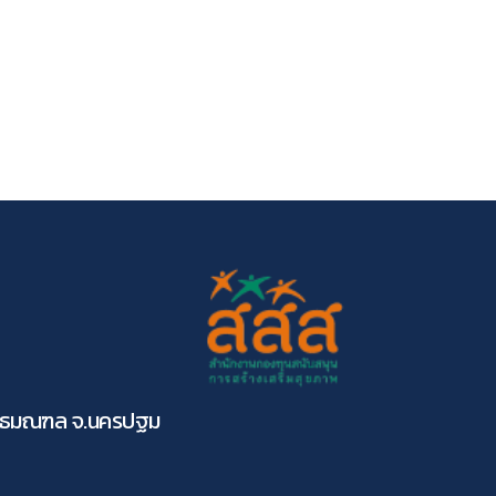
ุทธมณฑล จ.นครปฐม