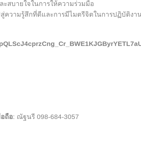
่นและสบายใจในการให้ความร่วมมือ
่ความรู้สึกที่ดีและการมีไมตรีจิตในการปฏิบัติงา
IpQLScJ
4
cprzCng_Cr_BWE
1
KJGByrYETL
7
a
ือถือ
: ณัฐนรี 098-684
-
3057