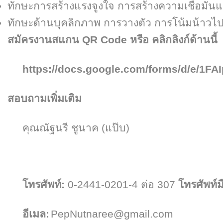
ทักษะการสร้างแรงจูงใจ การสร้างความเชื่อมั
ทักษะด้านบุคลิกภาพ การวางตัว การโน้มน้าวไปสู
สมัครงานสแกน
QR Code
หรือ คลิกลิงก์ด้านนี้
https://docs.google.com/forms/d/e/
1
FA
สอบถามเพิ่มเติม
คุณณัฐนรี ชูนาค (แป๊บ)
โทรศัพท์:
0-2441-0201-4
ต่อ
307
โทรศัพท์ม
อีเมล:
PepNutnaree@gmail.com