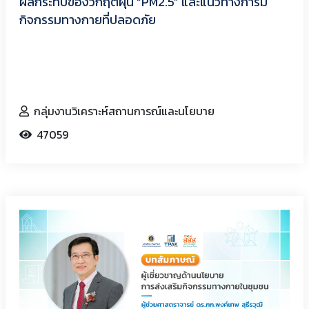
ผลกระทบของวิกฤตฝุ่น “PM2.5” และแนวทางการมี
กิจกรรมทางกายที่ปลอดภัย
กลุ่มงานวิเคราะห์สถานการณ์และนโยบาย
47059