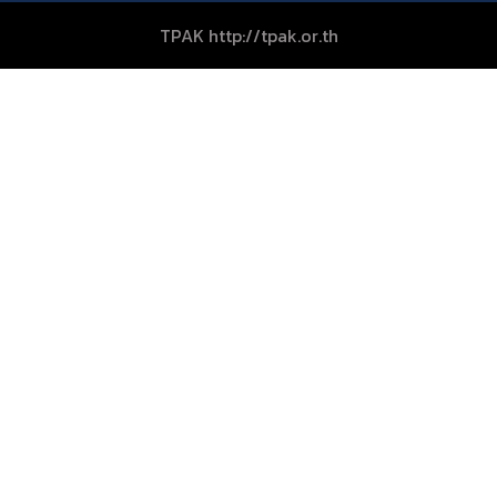
TPAK http://tpak.or.th