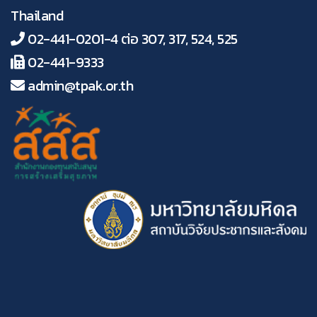
Thailand
02-441-0201-4 ต่อ 307, 317, 524, 525
02-441-9333
admin@tpak.or.th