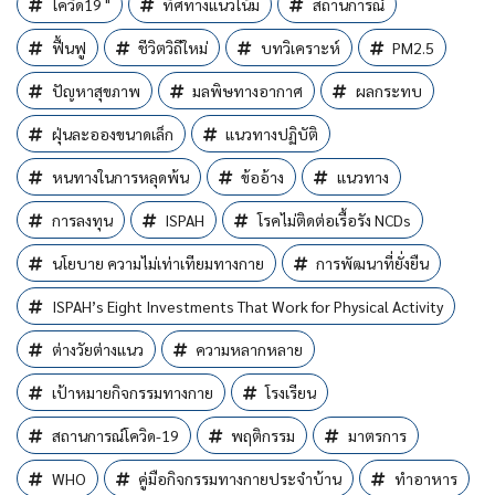
โควิด19 "
ทิศทางแนวโน้ม
สถานการณ์
ฟื้นฟู
ชีวิตวิถีใหม่
บทวิเคราะห์
PM2.5
ปัญหาสุขภาพ
มลพิษทางอากาศ
ผลกระทบ
ฝุ่นละอองขนาดเล็ก
แนวทางปฏิบัติ
หนทางในการหลุดพ้น
ข้ออ้าง
แนวทาง
การลงทุน
ISPAH
โรคไม่ติดต่อเรื้อรัง NCDs
นโยบาย ความไม่เท่าเทียมทางกาย
การพัฒนาที่ยั่งยืน
ISPAH’s Eight Investments That Work for Physical Activity
ต่างวัยต่างแนว
ความหลากหลาย
เป้าหมายกิจกรรมทางกาย
โรงเรียน
สถานการณ์โควิด-19
พฤติกรรม
มาตรการ
WHO
คู่มือกิจกรรมทางกายประจำบ้าน
ทำอาหาร