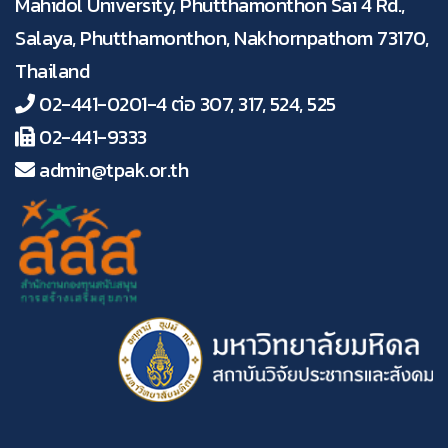
Mahidol University, Phutthamonthon Sai 4 Rd.,
Salaya, Phutthamonthon, Nakhornpathom 73170,
Thailand
02-441-0201-4 ต่อ 307, 317, 524, 525
02-441-9333
admin@tpak.or.th