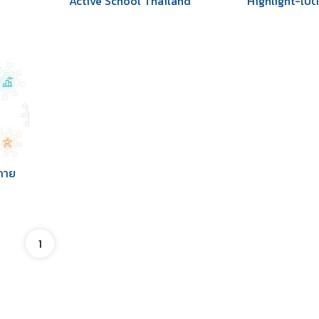
Active School Thailand
Highlight-เปิ
กาย
1