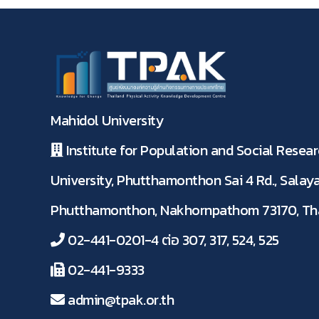
Mahidol University
Institute for Population and Social Resear
University, Phutthamonthon Sai 4 Rd., Salaya
Phutthamonthon, Nakhornpathom 73170, Th
02-441-0201-4 ต่อ 307, 317, 524, 525
02-441-9333
admin@tpak.or.th