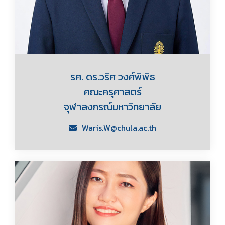
รศ. ดร.วริศ วงศ์พิพิธ
คณะครุศาสตร์
จุฬาลงกรณ์มหาวิทยาลัย
Waris.W@chula.ac.th