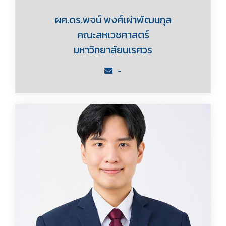
ผศ.ดร.พจน์ พงศ์เผ่าพัฒนกุล
คณะสหเวชศาสตร์
มหาวิทยาลัยนเรศวร
-