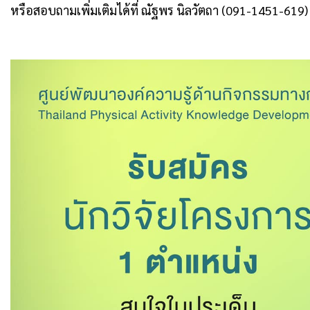
หรือสอบถามเพิ่มเติมได้ที่ ณัฐพร นิลวัตถา (091-1451-619)