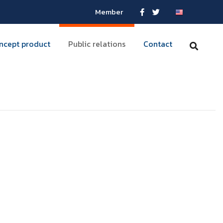
Member
ncept product
Public relations
Contact