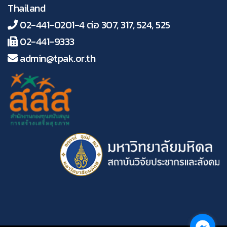
Thailand
02-441-0201-4 ต่อ 307, 317, 524, 525
02-441-9333
admin@tpak.or.th