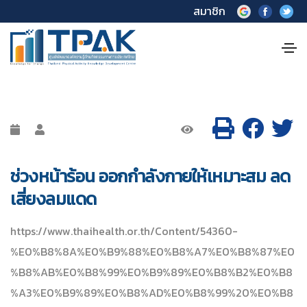
สมาชิก
ช่วงหน้าร้อน ออกกำลังกายให้เหมาะสม ลด
เสี่ยงลมแดด
https://www.thaihealth.or.th/Content/54360-
%E0%B8%8A%E0%B9%88%E0%B8%A7%E0%B8%87%E0
%B8%AB%E0%B8%99%E0%B9%89%E0%B8%B2%E0%B8
%A3%E0%B9%89%E0%B8%AD%E0%B8%99%20%E0%B8