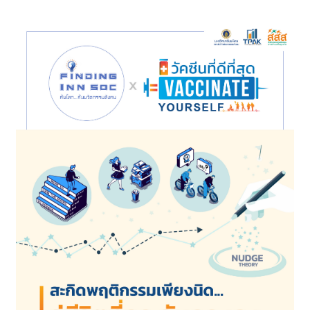
นวัตกรรมทางสังคมในชุมชน ที่กระตุ้นให้คน
กระฉับกระเฉง