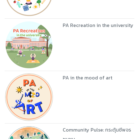
แข็งแรง
TechFitFun
NutriMotion