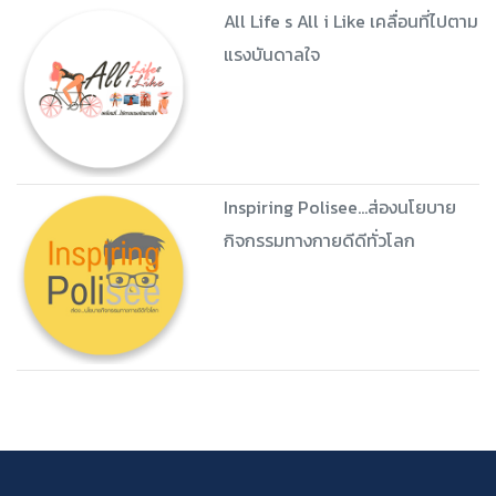
เบ่งเบิกอรุณ
เทรนเด็ก 3D by เทรนเนอร์ดุล
All Life s All i Like เคลื่อนที่ไปตาม