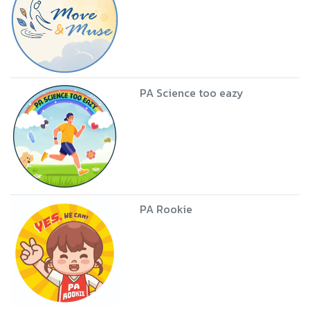
สะกิดพฤติกรรมเพียงนิด ...สู่ชีวิตที่กระฉับกระเฉง
แบบ (ไม่) ต้องบังคับ
1
2
ผู้เขียน
Move & Muse