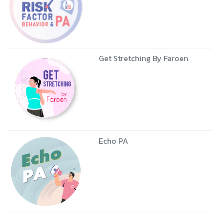
LAG's PA: กิจกรรมทางกายในกลุ่ม
ประชากรเฉพาะ
Perfect life by PA
NCDs risk factor behavior & PA