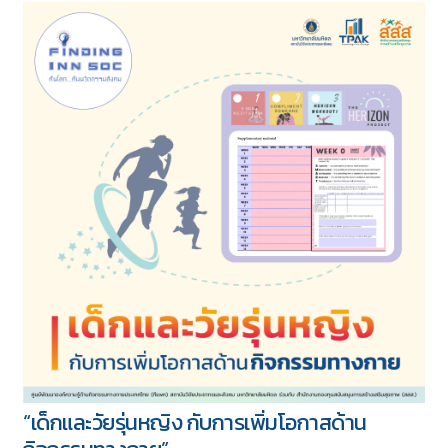
“Let’s Get Physical โอกาสเพิ่มกิจกรรมทางกาย
ในเด็กและเยาวชน” “เด็กและเยาวชนในวันนี้คือ #ผู้
กำหนดอนาคตของประเทศในวันหน้า”