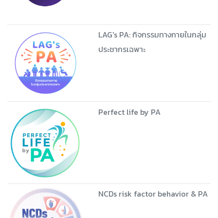
PSYsical Activity
TRAINdy