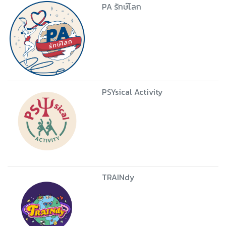
Z2 Bangkok (See through
Bangkok)
Footprint of culture
PA รักษ์โลก