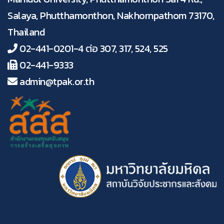
Salaya, Phutthamonthon, Nakhornpathom 73170,
Thailand
02-441-0201-4 ต่อ 307, 317, 524, 525
02-441-9333
admin@tpak.or.th