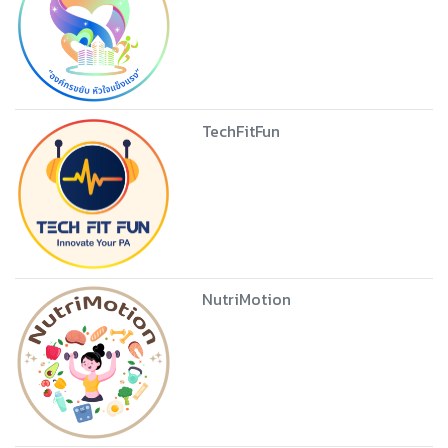
TechFitFun
NutriMotion