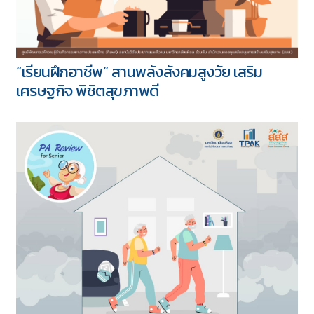
“เรียนฝึกอาชีพ” สานพลังสังคมสูงวัย เสริม
เศรษฐกิจ พิชิตสุขภาพดี