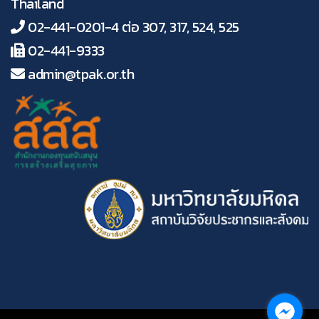
Thailand
02-441-0201-4 ต่อ 307, 317, 524, 525
02-441-9333
admin@tpak.or.th