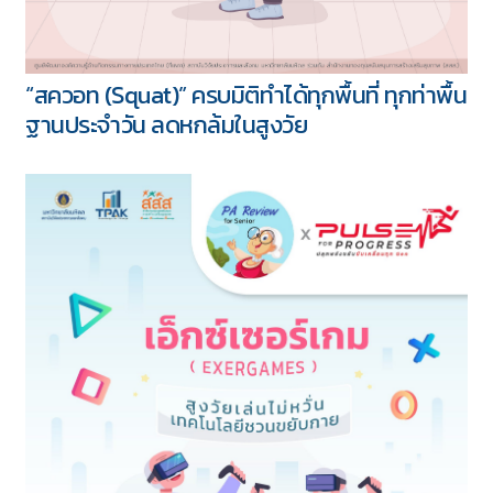
“สควอท (Squat)” ครบมิติทำได้ทุกพื้นที่ ทุกท่าพื้น
ฐานประจำวัน ลดหกล้มในสูงวัย