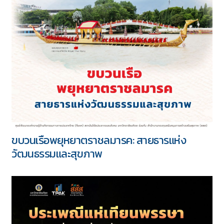
ขบวนเรือพยุหยาตราชลมารค: สายธารแห่ง
วัฒนธรรมและสุขภาพ