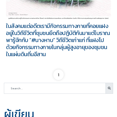
ในสังคมแต่อดีตเรามีกิจกรรมทางกายที่คอยแฝง
อยู่ในวิถีชีวิตที่ชุมชนยึดถือปฏิบัติกันมาแต่โบราณ
พารู้จักกับ “#นางหาบ” วิถีชีวิตเก่าแก่ ที่แฝงไป
ด้วยกิจกรรมทางกายในกลุ่มผู้สูงอายุของชุมชน
ในแผ่นดินถิ่นอีสาน
1
ผู้เขียน