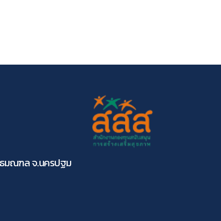
ุทธมณฑล จ.นครปฐม