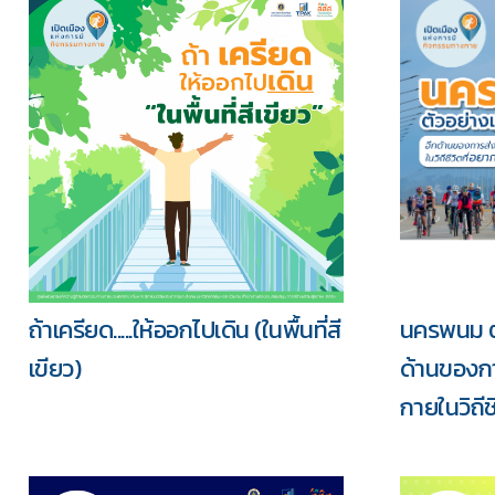
ถ้าเครียด.....ให้ออกไปเดิน (ในพื้นที่สี
นครพนม ตั
เขียว)
ด้านของก
กายในวิถีช