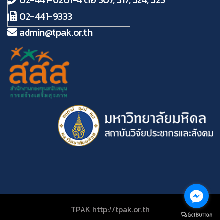
02-441-9333
admin@tpak.or.th
TPAK http://tpak.or.th