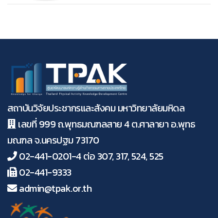
สถาบันวิจัยประชากรและสังคม มหาวิทยาลัยมหิดล
เลขที่ 999 ถ.พุทธมณฑลสาย 4 ต.ศาลายา อ.พุทธ
มณฑล จ.นครปฐม 73170
02-441-0201-4 ต่อ 307, 317, 524, 525
02-441-9333
admin@tpak.or.th