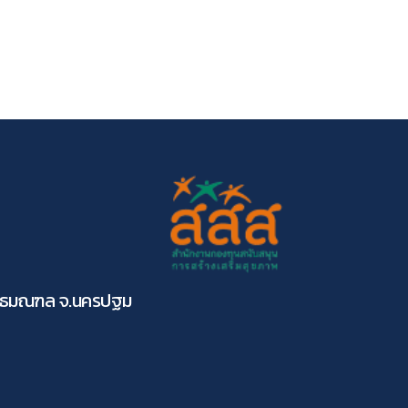
ุทธมณฑล จ.นครปฐม