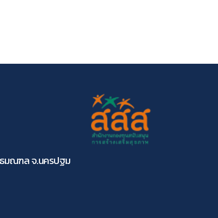
ุทธมณฑล จ.นครปฐม