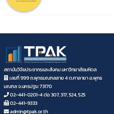
สถาบันวิจัยประชากรและสังคม มหาวิทยาลัยมหิดล
เลขที่ 999 ถ.พุทธมณฑลสาย 4 ต.ศาลายา อ.พุทธ
มณฑล จ.นครปฐม 73170
02-441-0201-4 ต่อ 307, 317, 524, 525
02-441-9333
admin@tpak.or.th