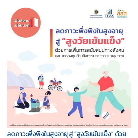
ทั้งหมด 417 บทความ
5 ชุด
ลดภาวะพึ่งพิงในสูงอายุ สู่ “สูงวัยเข้มแข็ง” ด้วย
Download